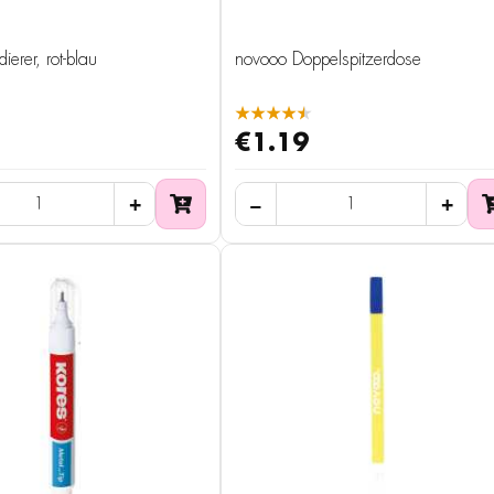
erer, rot-blau
novooo Doppelspitzerdose
★★★★★
€1.19