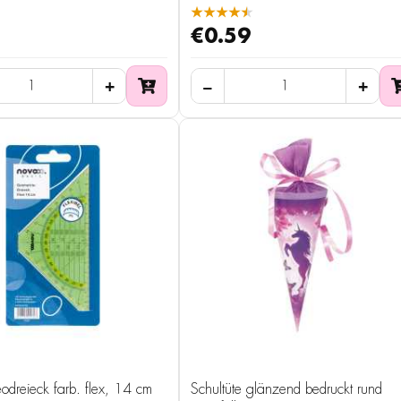
★★★★★
€0.59
dreieck farb. flex, 14 cm
Schultüte glänzend bedruckt rund