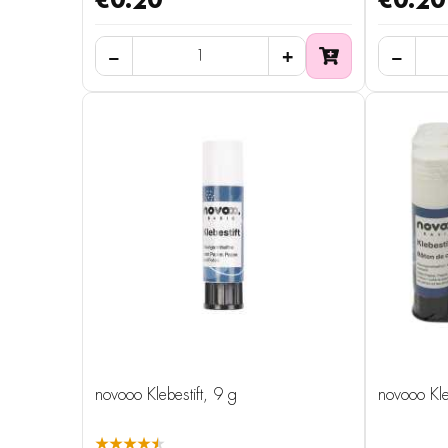
€0.20
€0.20
novooo Klebestift, 9 g
novooo Kleb
★★★★★