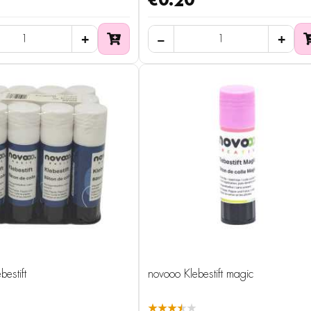
€0.20
estift
novooo Klebestift magic
★★★★★