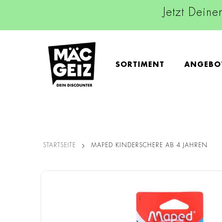
Jetzt Deine
SORTIMENT
ANGEBO
STARTSEITE
MAPED KINDERSCHERE AB 4 JAHREN
Zum
Ende
der
Bildgalerie
springen