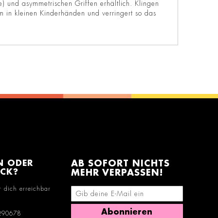
) und asymmetrischen Griffen erhältlich. Klingen
hm in kleinen Kinderhänden und verringert so das
N ODER
AB SOFORT NICHTS
ACK?
MEHR VERPASSEN!
r dich erreichbar
E-Mail-Adresse eingeben
Abonnieren
290678