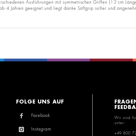
verschiedenen Ausführungen mit symmetrischen Griffen (13 cm Länge
er ab 4 Jahren geeignet und liegt danke Softgrip sicher und angene
FOLGE UNS AUF
FRAGE
FEEDB
Facebook
Wir sind fü
unter:
Instagram
+49 800 7