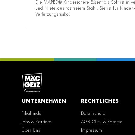
Die MAPED® Kinderschere Essentials Soft ist in 
und Niete aus rostfreiem Stahl. Sie ist für Kind
Verletzungsrisiko.
UNTERNEHMEN
RECHTLICHES
Filialfinder
Datenschutz
Jobs & Karriere
AGB Click & Reserve
Über Uns
Impressum