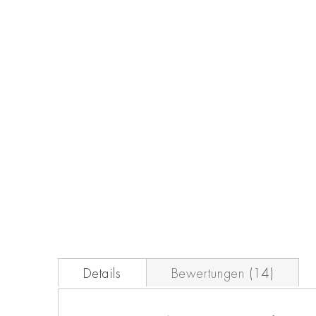
der
Bildgalerie
springen
Details
Bewertungen
14