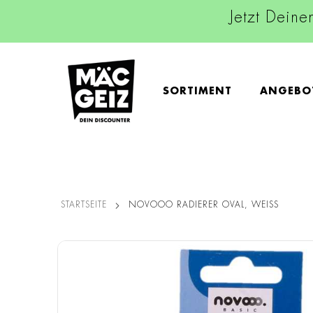
Jetzt Deine
SORTIMENT
ANGEBO
STARTSEITE
NOVOOO RADIERER OVAL, WEISS
Zum
Ende
der
Bildgalerie
springen