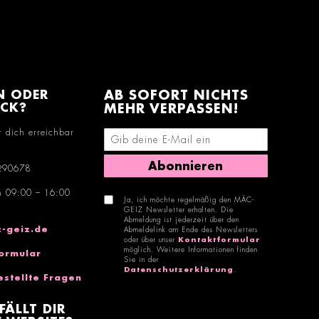
N ODER
AB SOFORT NICHTS
ACK?
MEHR VERPASSEN!
r dich erreichbar
E-Mail-Adresse eingeben
Abonnieren
290678
n 09:00 – 16:00
Ja, ich möchte regelmäßig den MÄC-
GEIZ Newsletter erhalten. Die
Abmeldung ist jederzeit über den
-geiz.de
Abmeldelink am Ende des Newsletters
oder über unser
Kontaktformular
möglich. Weitere Informationen finden
ormular
Sie in der
Datenschutzerklärung
.
estellte Fragen
FÄLLT DIR