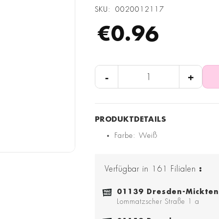
SKU
0020012117
€0.96
-
+
Farbe: Weiß
Verfügbar in
161
Filialen
:
01139 Dresden-Mickten
Lommatzscher Straße 1 a