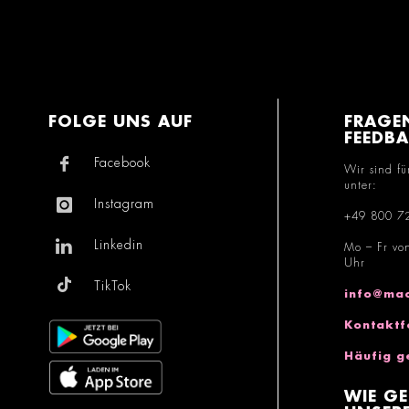
FOLGE UNS AUF
FRAGE
FEEDB
Facebook
Wir sind fü
unter:
Instagram
+49 800 7
Linkedin
Mo – Fr vo
Uhr
TikTok
info@mac
Kontaktf
Häufig g
WIE GE