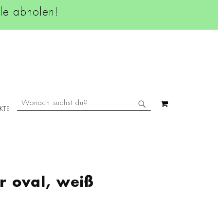
ale abholen!
SUCHE
MEIN WAREN
KTE
SUCHE
r oval, weiß