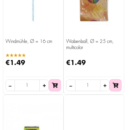
Windmühle, Ø = 16 cm
Wabenball, Ø = 25 cm,
multicolor
★★★★★
€1.49
€1.49