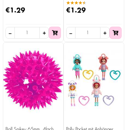
★★★★★
€1.29
€1.29
Ball Spikey 65mm, 4fach
Polly Pocket mit Anhänger