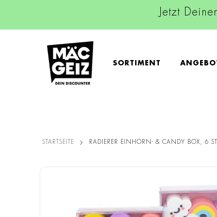
Jetzt Deine
SORTIMENT
ANGEBO
STARTSEITE
RADIERER EINHORN- & CANDY BOX, 6 S
Zum
Ende
der
Bildgalerie
springen