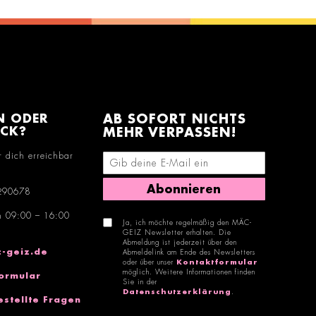
N ODER
AB SOFORT NICHTS
ACK?
MEHR VERPASSEN!
r dich erreichbar
E-Mail-Adresse eingeben
Abonnieren
290678
n 09:00 – 16:00
Ja, ich möchte regelmäßig den MÄC-
GEIZ Newsletter erhalten. Die
Abmeldung ist jederzeit über den
-geiz.de
Abmeldelink am Ende des Newsletters
oder über unser
Kontaktformular
möglich. Weitere Informationen finden
ormular
Sie in der
Datenschutzerklärung
.
estellte Fragen