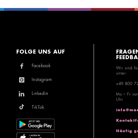
FOLGE UNS AUF
FRAGE
FEEDB
Facebook
Wir sind fü
unter:
Instagram
+49 800 7
Linkedin
Mo – Fr vo
Uhr
TikTok
info@mac
Kontaktf
Häufig g