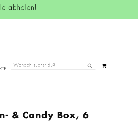
ale abholen!
SUCHE
MEIN WAREN
KTE
SUCHE
rn- & Candy Box, 6