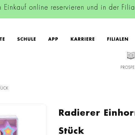
n Einkauf online reservieren und in der Fili
TE
SCHULE
APP
KARRIERE
FILIALEN
PROSPE
TÜCK
Radierer Einho
Stück