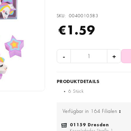
SKU
0040010583
€1.59
-
+
6 Stück
Verfügbar in
164
Filialen
:
01159 Dresden
Kesselsdorfer Straße 1