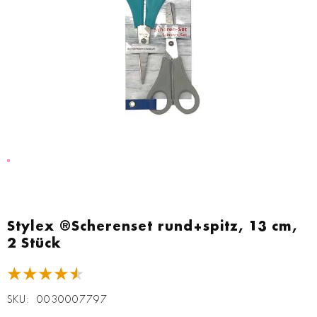
Zum
Anfang
Stylex ®Scherenset rund+spitz, 13 cm,
der
2 Stück
Bildgalerie
springen
★★★★★
SKU
0030007797