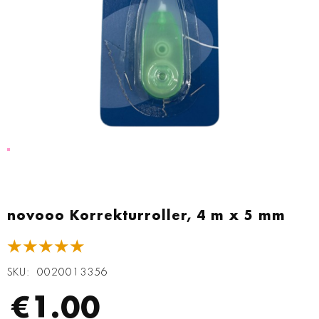
Zum
Anfang
novooo Korrekturroller, 4 m x 5 mm
der
Bildgalerie
★★★★★
springen
SKU
0020013356
€1.00