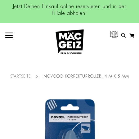
Jetzt Deinen Einkauf online reservieren und in der
Filiale abholen!
NAVIGATION UMSCHALTEN
M
SUCH
STARTSEITE
NOVOOO KORREKTURROLLER, 4 M X 5 MM
Zum
Ende
der
Bildgalerie
springen