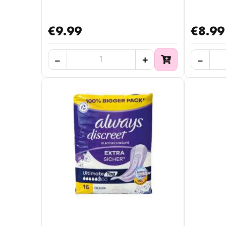
€9.99
€8.99