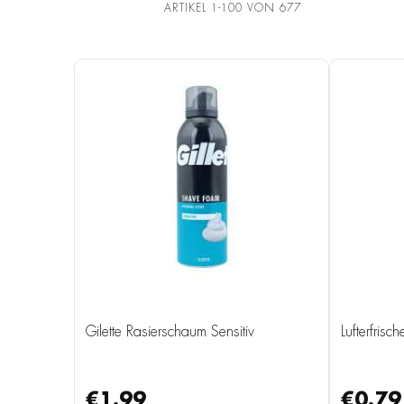
ARTIKEL
1
-
100
VON
677
Gilette Rasierschaum Sensitiv
Lufterfrisc
€1.99
€0.79