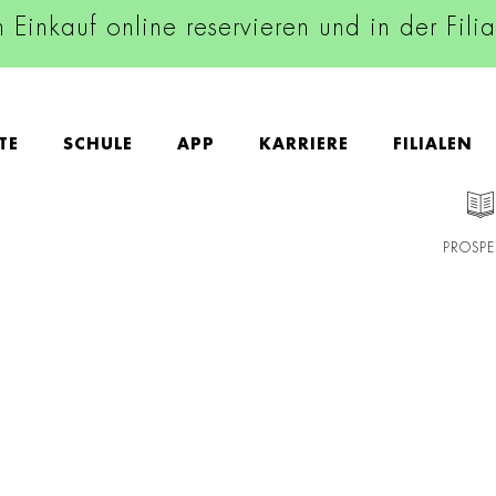
n Einkauf online reservieren und in der Fili
TE
SCHULE
APP
KARRIERE
FILIALEN
PROSPE