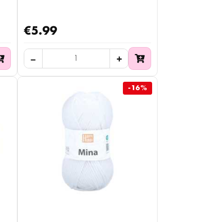
€5.99
-16%