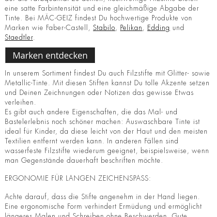
eine satte Farbintensität und eine gleichmäßige Abgabe der
Tinte. Bei MÄC-GEIZ findest Du hochwertige Produkte von
Marken wie Faber-Castell,
Stabilo
,
Pelikan
,
Edding
und
Staedtler
.
Marken entdecken
In unserem Sortiment findest Du auch Filzstifte mit Glitter- sowie
Metallic-Tinte. Mit diesen Stiften kannst Du tolle Akzente setzen
und Deinen Zeichnungen oder Notizen das gewisse Etwas
verleihen.
Es gibt auch andere Eigenschaften, die das Mal- und
Bastelerlebnis noch schöner machen: Auswaschbare Tinte ist
ideal für Kinder, da diese leicht von der Haut und den meisten
Textilien entfernt werden kann. In anderen Fällen sind
wasserfeste Filzstifte wiederum geeignet, beispielsweise, wenn
man Gegenstände dauerhaft beschriften möchte.
ERGONOMIE FÜR LANGEN ZEICHENSPASS:
Achte darauf, dass die Stifte angenehm in der Hand liegen.
Eine ergonomische Form verhindert Ermüdung und ermöglicht
längeres Malen und Schreiben ohne Beschwerden. Gute