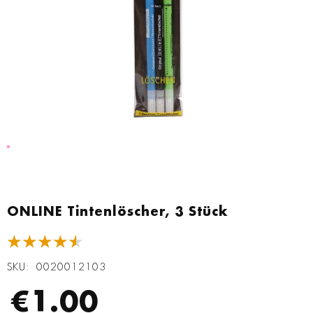
Zum
Anfang
ONLINE Tintenlöscher, 3 Stück
der
Bildgalerie
★★★★★
springen
SKU
0020012103
€1.00