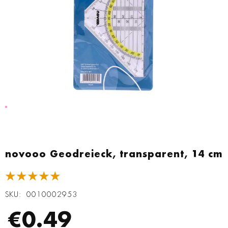
Zum
Anfang
novooo Geodreieck, transparent, 14 cm
der
Bildgalerie
★★★★★
springen
SKU
0010002953
€0.49