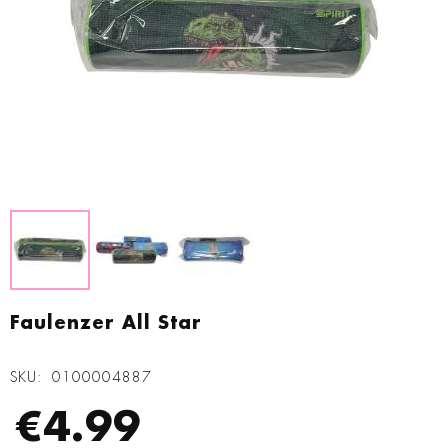
Zum
Anfang
Faulenzer All Star
der
Bildgalerie
SKU
0100004887
springen
€4.99