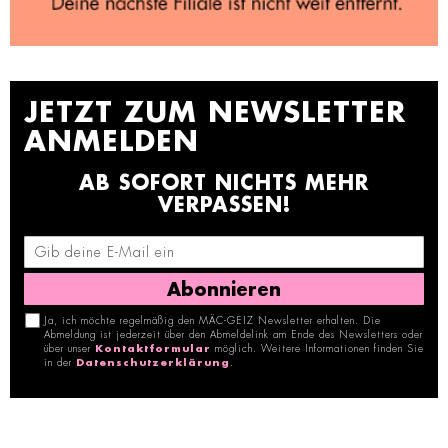
JETZT ZUM NEWSLETTER
ANMELDEN
AB SOFORT NICHTS MEHR
VERPASSEN!
Abonnieren
Ja, ich möchte regelmäßig den MÄC-GEIZ Newsletter erhalten. Die
Abmeldung ist jederzeit über den Abmeldelink am Ende des Newsletters oder
über unser
Kontaktformular
möglich. Weitere Informationen finden Sie
in der
Datenschutzerklärung
.