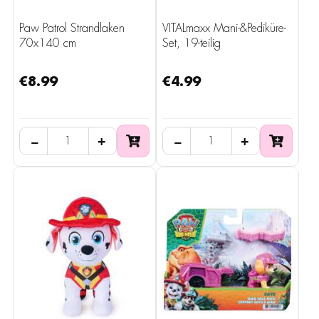
Paw Patrol Strandlaken
VITALmaxx Mani-&Pediküre-
70x140 cm
Set, 19-teilig
€8.99
€4.99
−
+
−
+