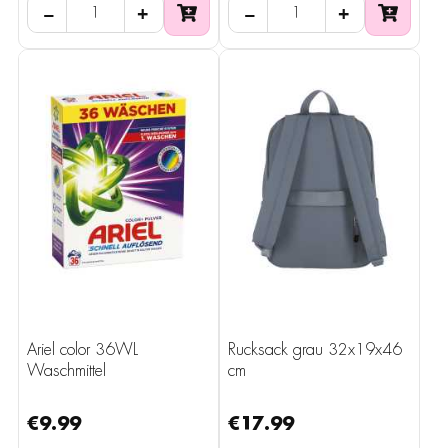
−
+
−
+
Ariel color 36WL
Rucksack grau 32x19x46
Waschmittel
cm
€9.99
€17.99