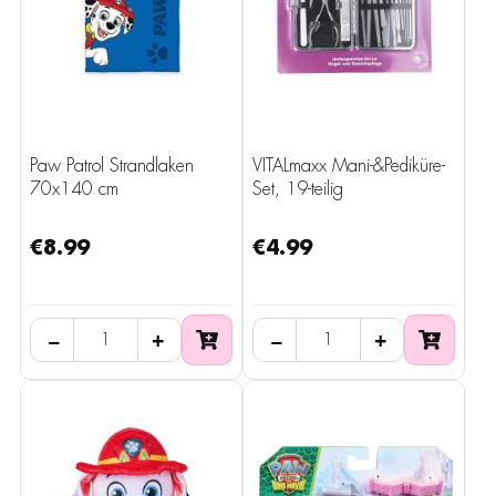
Paw Patrol Strandlaken
VITALmaxx Mani-&Pediküre-
70x140 cm
Set, 19-teilig
€8.99
€4.99
−
+
−
+