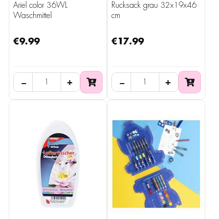
Ariel color 36WL
Rucksack grau 32x19x46
Waschmittel
cm
€9.99
€17.99
−
+
−
+