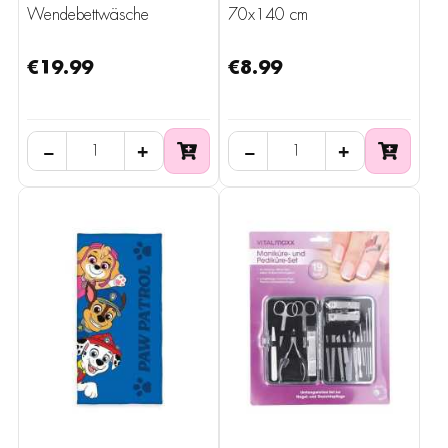
Wendebettwäsche
70x140 cm
135x200 cm
€19.99
€8.99
−
+
−
+