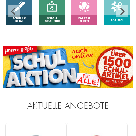
prev
next
AKTUELLE ANGEBOTE