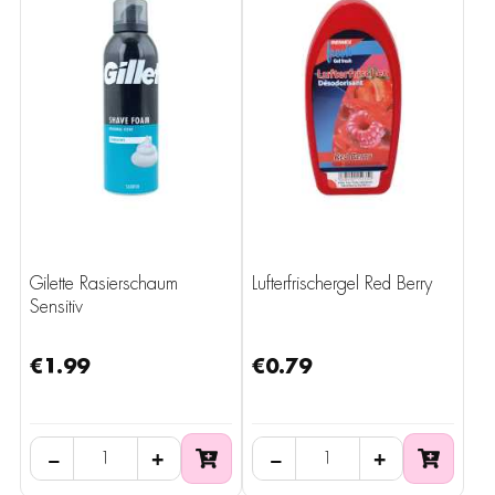
Gilette Rasierschaum
Lufterfrischergel Red Berry
Sensitiv
€1.99
€0.79
−
+
−
+