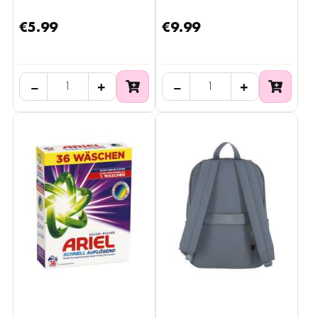
cm
€5.99
€9.99
−
+
−
+