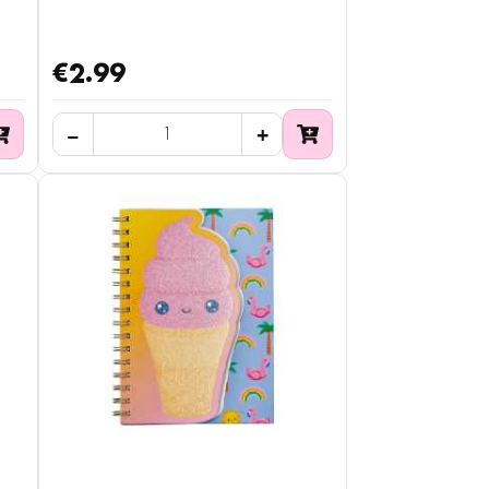
€2.99