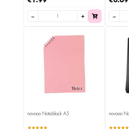
€1.99
€0.69
novooo Notizblock A5
novooo No
★★★★★
★★★★★