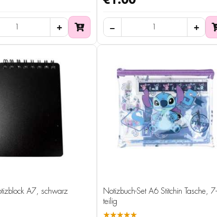
€1.00
tizblock A7, schwarz
Notizbuch-Set A6 Stitchin Tasche, 7-
teilig
★★★★★