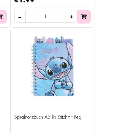
€1.99
Spiralnotizbuch A5 lin.Stitchmit Reg