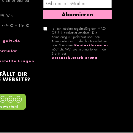
r dich erreichbar
E-Mail-Adresse eingeben
Abonnieren
290678
n 09:00 – 16:00
Ja, ich möchte regelmäßig den MÄC-
GEIZ Newsletter erhalten. Die
Abmeldung ist jederzeit über den
-geiz.de
Abmeldelink am Ende des Newsletters
oder über unser
Kontaktformular
möglich. Weitere Informationen finden
ormular
Sie in der
Datenschutzerklärung
.
estellte Fragen
FÄLLT DIR
 WEBSITE?