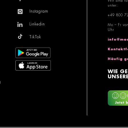
Wir sind fü
unter:
Instagram
+49 800 7
Linkedin
Mo – Fr vo
Uhr
TikTok
info@mac
Kontaktf
Häufig g
WIE GE
UNSERE
g