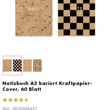
Zum
Anfang
Notizbuch A5 kariert Kraftpapier-
der
Cover, 60 Blatt
Bildgalerie
springen
★★★★★
SKU
0030008427