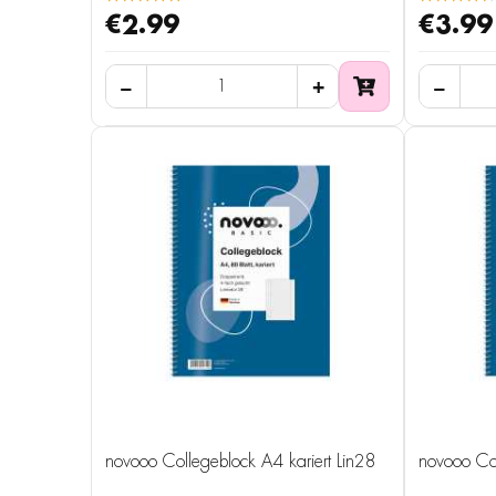
€2.99
€3.99
novooo Collegeblock A4 kariert Lin28
novooo Col