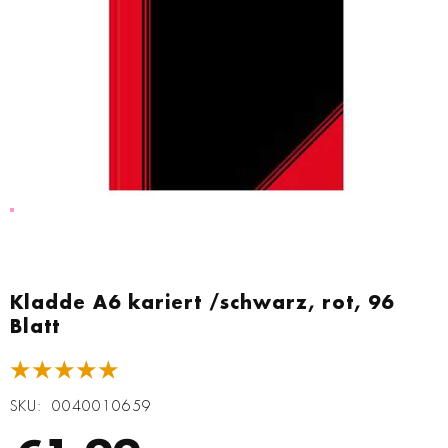
Zum
Anfang
Kladde A6 kariert /schwarz, rot, 96
der
Blatt
Bildgalerie
springen
★★★★★
SKU
0040010659