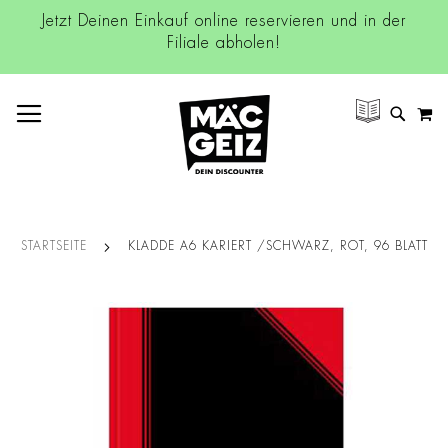
Jetzt Deinen Einkauf online reservieren und in der
Filiale abholen!
NAVIGATION UMSCHALTEN
M
SUCH
STARTSEITE
KLADDE A6 KARIERT /SCHWARZ, ROT, 96 BLATT
Zum
Ende
der
Bildgalerie
springen