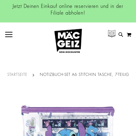
Jetzt Deinen Einkauf online reservieren und in der
Filiale abholen!
NAVIGATION UMSCHALTEN
M
SUCH
STARTSEITE
NOTIZBUCH-SET A6 STITCHIN TASCHE, 7-TEILIG
Zum
Ende
der
Bildgalerie
springen