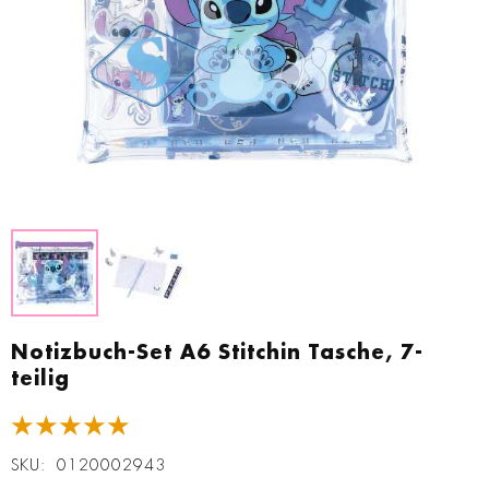
Zum
Anfang
Notizbuch-Set A6 Stitchin Tasche, 7-
der
teilig
Bildgalerie
springen
★★★★★
SKU
0120002943