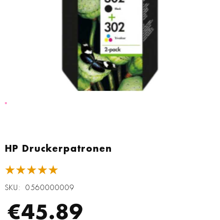
Zum
Anfang
HP Druckerpatronen
der
Bildgalerie
★★★★★
springen
SKU
0560000009
€45.89