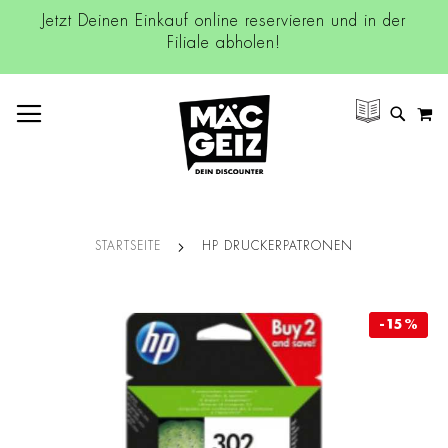
Jetzt Deinen Einkauf online reservieren und in der
Filiale abholen!
NAVIGATION UMSCHALTEN
M
SUCH
STARTSEITE
HP DRUCKERPATRONEN
Zum
-15%
-15%
Ende
der
Bildgalerie
springen