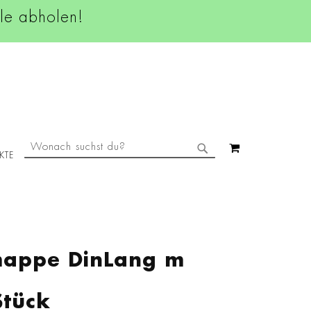
ale abholen!
SUCHE
MEIN WAREN
KTE
SUCHE
mappe DinLang m
Stück