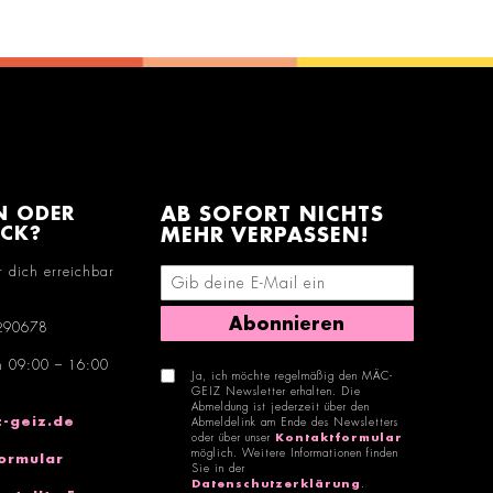
N ODER
AB SOFORT NICHTS
ACK?
MEHR VERPASSEN!
r dich erreichbar
E-Mail-Adresse eingeben
Abonnieren
290678
n 09:00 – 16:00
Ja, ich möchte regelmäßig den MÄC-
GEIZ Newsletter erhalten. Die
Abmeldung ist jederzeit über den
-geiz.de
Abmeldelink am Ende des Newsletters
oder über unser
Kontaktformular
möglich. Weitere Informationen finden
ormular
Sie in der
Datenschutzerklärung
.