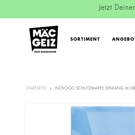
Jetzt Deine
SORTIMENT
ANGEBO
STARTSEITE
NOVOOO SCHUTZMAPPE DINLANG M DR
Zum
Ende
der
Bildgalerie
springen