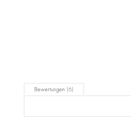
der
Bildgalerie
springen
Bewertungen
6