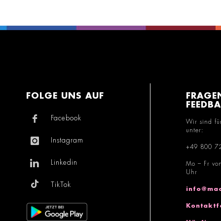
FOLGE UNS AUF
FRAGE
FEEDB
Facebook
Wir sind fü
unter:
Instagram
+49 800 7
Linkedin
Mo – Fr vo
Uhr
TikTok
info@mac
Kontaktf