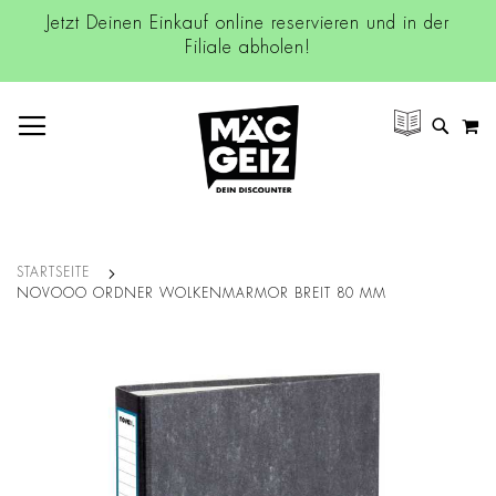
Jetzt Deinen Einkauf online reservieren und in der
Filiale abholen!
NAVIGATION UMSCHALTEN
M
SUCH
STARTSEITE
NOVOOO ORDNER WOLKENMARMOR BREIT 80 MM
Zum
Ende
der
Bildgalerie
springen