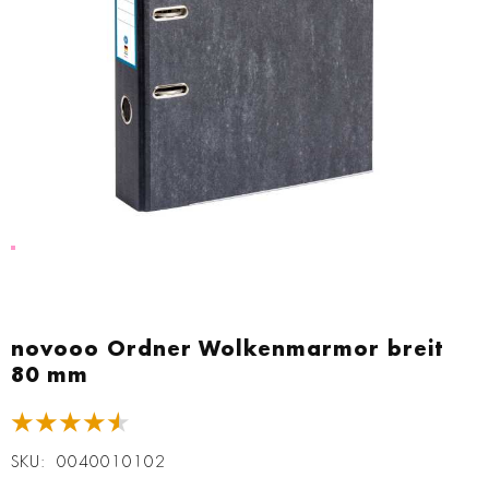
Zum
Anfang
novooo Ordner Wolkenmarmor breit
der
80 mm
Bildgalerie
springen
★★★★★
SKU
0040010102