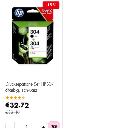
-15%
Druckerpatrone-Set HP304
&farbig, schwarz
★★★★★
€32.72
€38.49