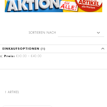
SORTIEREN NACH
EINKAUFSOPTIONEN
Diesen
Preis
€30.00 – €40.00
Artikel
entfernen
1
ARTIKEL