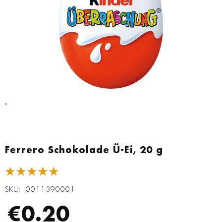
Zum
Anfang
Ferrero Schokolade Ü-Ei, 20 g
der
Bildgalerie
★★★★★
springen
SKU
0011390001
€0.20