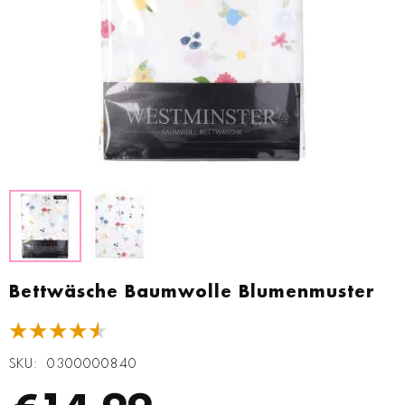
Zum
Anfang
Bettwäsche Baumwolle Blumenmuster
der
Bildgalerie
★★★★★
springen
SKU
0300000840