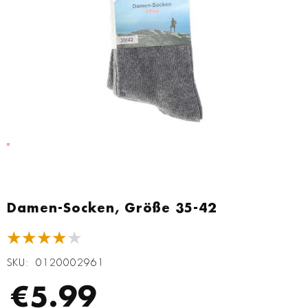
Zum
Anfang
Damen-Socken, Größe 35-42
der
Bildgalerie
★★★★★
springen
SKU
0120002961
€5.99