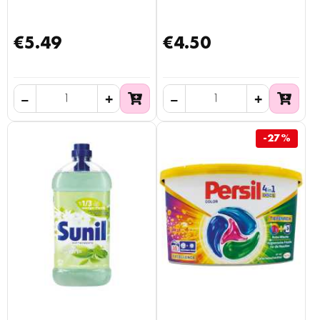
€5.49
€4.50
-27%