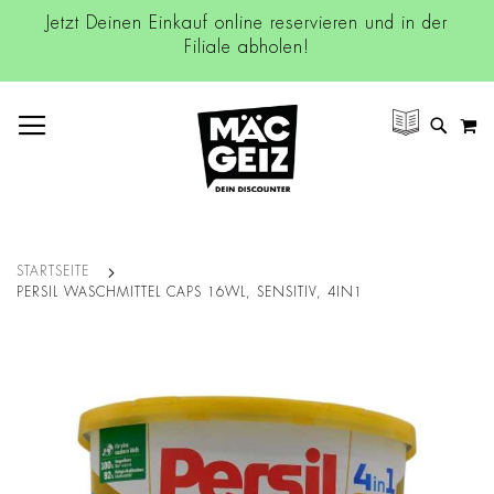
Jetzt Deinen Einkauf online reservieren und in der
Filiale abholen!
NAVIGATION UMSCHALTEN
M
SUCH
STARTSEITE
PERSIL WASCHMITTEL CAPS 16WL, SENSITIV, 4IN1
Zum
Ende
der
Bildgalerie
springen