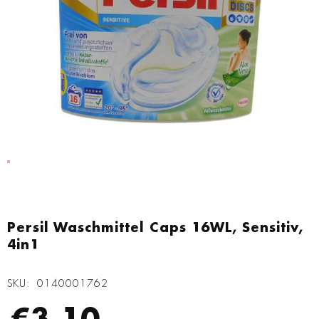
Zum
Anfang
Persil Waschmittel Caps 16WL, Sensitiv,
der
4in1
Bildgalerie
springen
SKU
0140001762