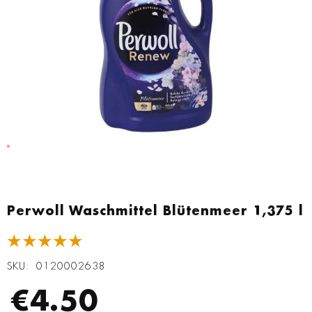
Zum
Anfang
Perwoll Waschmittel Blütenmeer 1,375 l
der
Bildgalerie
★★★★★
springen
SKU
0120002638
€4.50