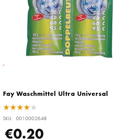
Zum
Anfang
Fay Waschmittel Ultra Universal
der
Bildgalerie
★★★★★
springen
SKU
0010002648
€0.20