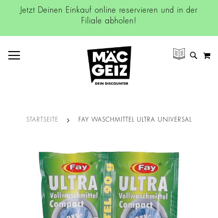
Jetzt Deinen Einkauf online reservieren und in der
Filiale abholen!
NAVIGATION UMSCHALTEN
M
SUCH
STARTSEITE
FAY WASCHMITTEL ULTRA UNIVERSAL
Zum
Ende
der
Bildgalerie
springen