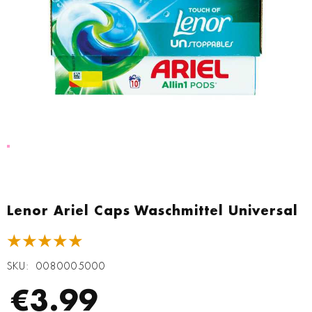
Zum
Anfang
Lenor Ariel Caps Waschmittel Universal
der
Bildgalerie
★★★★★
springen
SKU
0080005000
€3.99