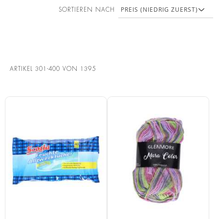
SORTIEREN NACH
ARTIKEL
301
-
400
VON
1395