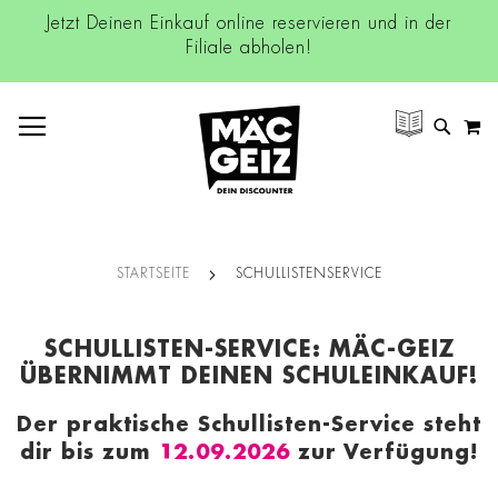
Jetzt Deinen Einkauf online reservieren und in der
Filiale abholen!
NAVIGATION UMSCHALTEN
M
SUCH
STARTSEITE
SCHULLISTENSERVICE
SCHULLISTEN-SERVICE: MÄC-GEIZ
ÜBERNIMMT DEINEN SCHULEINKAUF!
Der praktische Schullisten-Service steht
dir bis zum
12.09.2026
zur Verfügung!