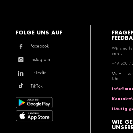
FOLGE UNS AUF
FRAGE
FEEDB
Facebook
Wir sind fü
unter:
Instagram
+49 800 7
Linkedin
Mo – Fr vo
Uhr
TikTok
info@mac
Kontaktf
Häufig g
WIE GE
UNSERE
g