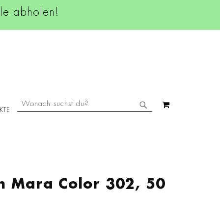
ale abholen!
SUCHE
MEIN WAREN
KTE
SUCHE
 Mara Color 302, 50