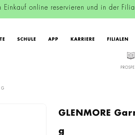
n Einkauf online reservieren und in der Fili
TE
SCHULE
APP
KARRIERE
FILIALEN
PROSPE
 G
GLENMORE Garn
g