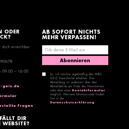
N ODER
AB SOFORT NICHTS
ACK?
MEHR VERPASSEN!
r dich erreichbar
E-Mail-Adresse eingeben
Abonnieren
290678
n 09:00 – 16:00
Ja, ich möchte regelmäßig den MÄC-
GEIZ Newsletter erhalten. Die
Abmeldung ist jederzeit über den
-geiz.de
Abmeldelink am Ende des Newsletters
oder über unser
Kontaktformular
möglich. Weitere Informationen finden
ormular
Sie in der
Datenschutzerklärung
.
estellte Fragen
FÄLLT DIR
 WEBSITE?