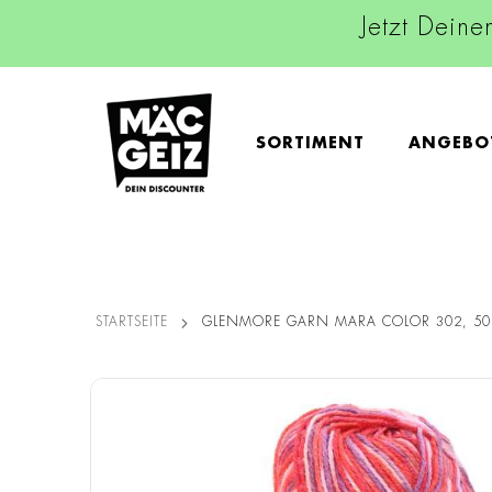
Jetzt Deine
SORTIMENT
ANGEBO
STARTSEITE
GLENMORE GARN MARA COLOR 302, 50
Zum
Ende
der
Bildgalerie
springen