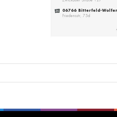
Zwickauer Straße 127
06766 Bitterfeld-Wolfe
Friedensstr, 75d