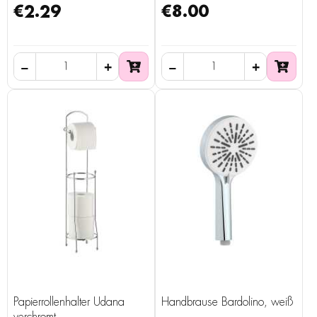
€2.29
€8.00
Papierrollenhalter Udana
Handbrause Bardolino, weiß