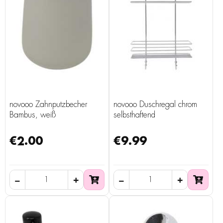
novooo Zahnputzbecher
novooo Duschregal chrom
Bambus, weiß
selbsthaftend
€2.00
€9.99