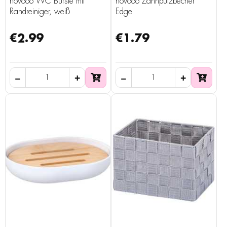
novooo WC Bürste mit
novooo Zahnputzbecher
Randreiniger, weiß
Edge
€2.99
€1.79