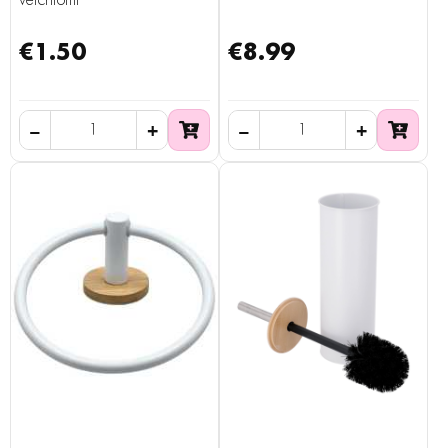
verchromt
€1.50
€8.99