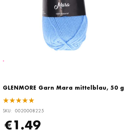
Zum
Anfang
GLENMORE Garn Mara mittelblau, 50 g
der
Bildgalerie
★★★★★
springen
SKU
0020008225
€1.49