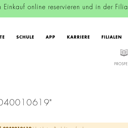
n Einkauf online reservieren und in der Fili
TE
SCHULE
APP
KARRIERE
FILIALEN
PROSPE
0040010619"