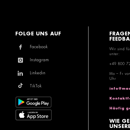
FOLGE UNS AUF
FRAGE
FEEDB
Facebook
Wir sind fü
unter:
Instagram
+49 800 7
Linkedin
Mo – Fr vo
Uhr
TikTok
info@mac
Kontaktf
Häufig g
WIE GE
UNSERE