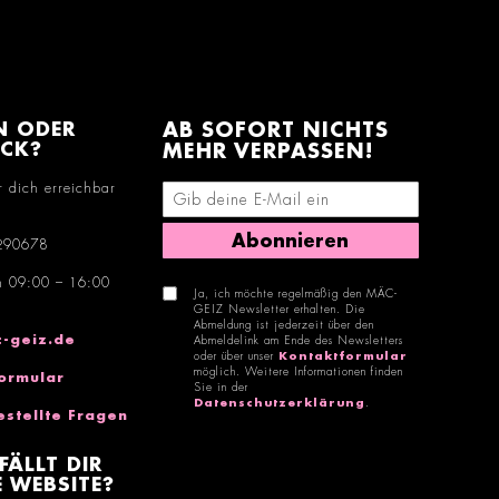
N ODER
AB SOFORT NICHTS
ACK?
MEHR VERPASSEN!
r dich erreichbar
E-Mail-Adresse eingeben
Abonnieren
290678
n 09:00 – 16:00
Ja, ich möchte regelmäßig den MÄC-
GEIZ Newsletter erhalten. Die
Abmeldung ist jederzeit über den
-geiz.de
Abmeldelink am Ende des Newsletters
oder über unser
Kontaktformular
möglich. Weitere Informationen finden
ormular
Sie in der
Datenschutzerklärung
.
estellte Fragen
FÄLLT DIR
 WEBSITE?