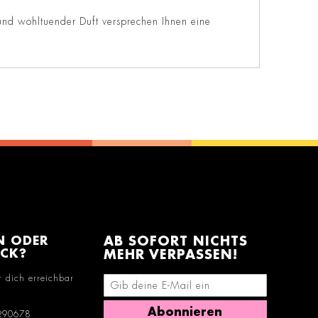
und wohltuender Duft versprechen Ihnen eine
N ODER
AB SOFORT NICHTS
ACK?
MEHR VERPASSEN!
r dich erreichbar
E-Mail-Adresse eingeben
Abonnieren
290678