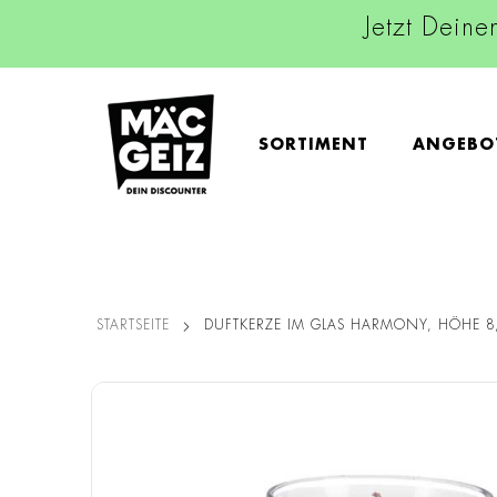
Jetzt Deine
SORTIMENT
ANGEBO
STARTSEITE
DUFTKERZE IM GLAS HARMONY, HÖHE 8
Zum
Ende
der
Bildgalerie
springen