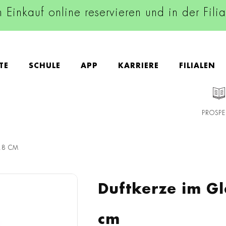
n Einkauf online reservieren und in der Fili
TE
SCHULE
APP
KARRIERE
FILIALEN
PROSPE
,8 CM
Duftkerze im G
cm