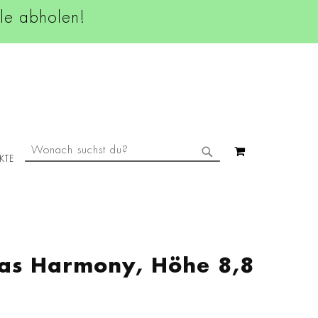
ale abholen!
SUCHE
MEIN WAREN
KTE
SUCHE
las Harmony, Höhe 8,8