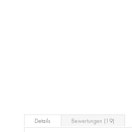
Zum
Anfang
der
Bildgalerie
springen
Details
Bewertungen
19