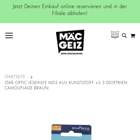
Jetzt Deinen Einkauf online reservieren und in der
Filiale abholen!
NAVIGATION UMSCHALTEN
M
SUCH
STARTSEITE
STAR OPTIC LESEHILFE MD5 AUS KUNSTSTOFF +3,5 DIOPTRIEN
CAMOUFLAGE BRAUN
Zum
Ende
der
Bildgalerie
springen