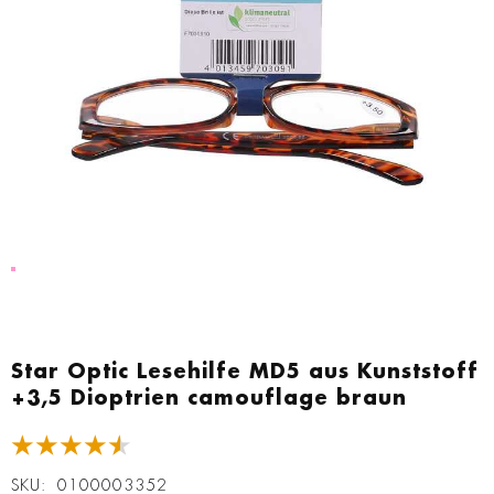
Zum
Anfang
Star Optic Lesehilfe MD5 aus Kunststoff
der
+3,5 Dioptrien camouflage braun
Bildgalerie
springen
★★★★★
SKU
0100003352