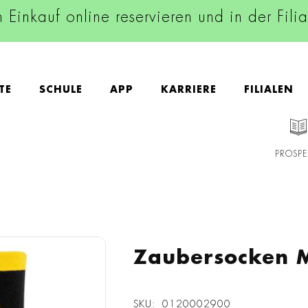
n Einkauf online reservieren und in der Fili
TE
SCHULE
APP
KARRIERE
FILIALEN
PROSPE
Zaubersocken 
SKU
0120002900