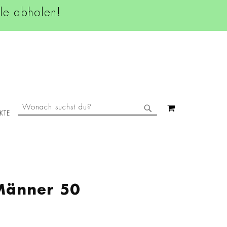
ale abholen!
SUCHE
MEIN WAREN
KTE
SUCHE
Männer 50