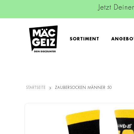
Jetzt Deine
SORTIMENT
ANGEBO
STARTSEITE
ZAUBERSOCKEN MÄNNER 50
Zum
Ende
der
Bildgalerie
springen