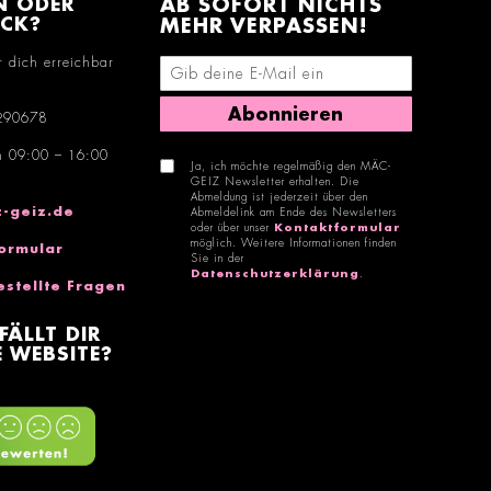
N ODER
AB SOFORT NICHTS
ACK?
MEHR VERPASSEN!
r dich erreichbar
E-Mail-Adresse eingeben
Abonnieren
290678
n 09:00 – 16:00
Ja, ich möchte regelmäßig den MÄC-
GEIZ Newsletter erhalten. Die
Abmeldung ist jederzeit über den
-geiz.de
Abmeldelink am Ende des Newsletters
oder über unser
Kontaktformular
möglich. Weitere Informationen finden
ormular
Sie in der
Datenschutzerklärung
.
estellte Fragen
FÄLLT DIR
 WEBSITE?