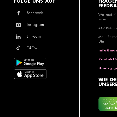
FOLGE UNS AUF
FRAGE
FEEDB
Facebook
Wir sind fü
unter:
Instagram
+49 800 7
Linkedin
Mo – Fr vo
Uhr
TikTok
info@mac
Kontaktf
Häufig g
WIE GE
UNSERE
g