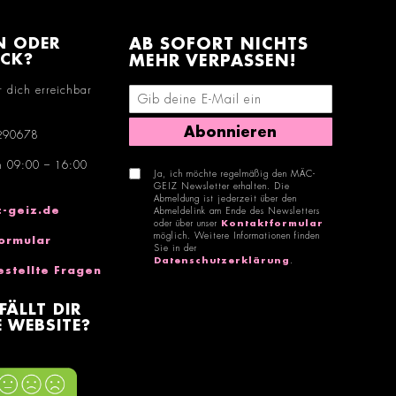
N ODER
AB SOFORT NICHTS
ACK?
MEHR VERPASSEN!
r dich erreichbar
E-Mail-Adresse eingeben
Abonnieren
290678
n 09:00 – 16:00
Ja, ich möchte regelmäßig den MÄC-
GEIZ Newsletter erhalten. Die
Abmeldung ist jederzeit über den
-geiz.de
Abmeldelink am Ende des Newsletters
oder über unser
Kontaktformular
möglich. Weitere Informationen finden
ormular
Sie in der
Datenschutzerklärung
.
estellte Fragen
FÄLLT DIR
 WEBSITE?