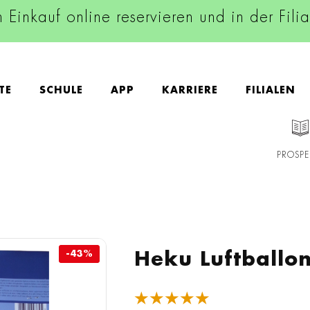
n Einkauf online reservieren und in der Fili
TE
SCHULE
APP
KARRIERE
FILIALEN
PROSPE
-43%
-43%
Heku Luftballo
★★★★★