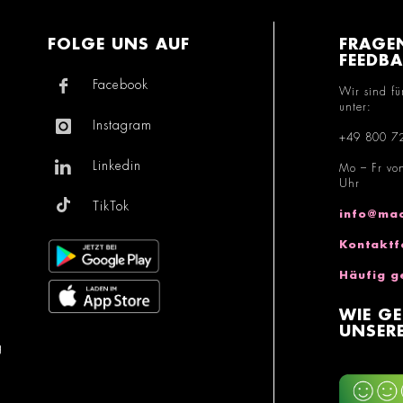
FOLGE UNS AUF
FRAGE
FEEDB
Facebook
Wir sind fü
unter:
Instagram
+49 800 7
Linkedin
Mo – Fr vo
Uhr
TikTok
info@mac
Kontaktf
Häufig g
WIE GE
UNSERE
g