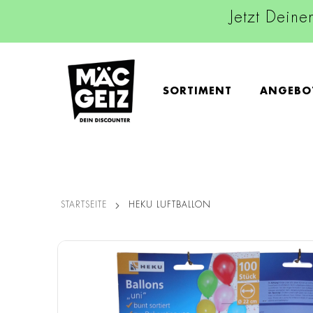
Jetzt Deine
SORTIMENT
ANGEBO
STARTSEITE
HEKU LUFTBALLON
Zum
Ende
der
Bildgalerie
springen