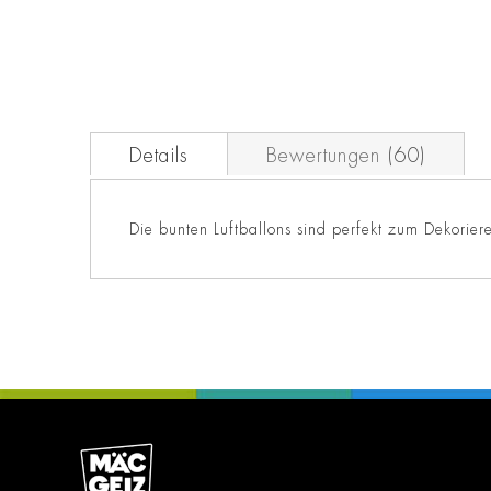
Zum
Anfang
der
Bildgalerie
springen
Details
Bewertungen
60
Die bunten Luftballons sind perfekt zum Dekorier