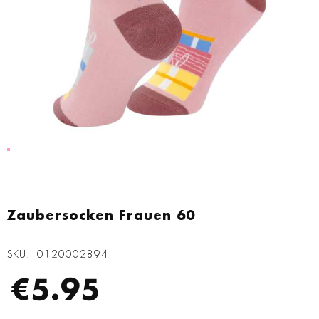
Zum
Anfang
Zaubersocken Frauen 60
der
Bildgalerie
SKU
0120002894
springen
€5.95