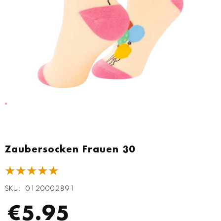
Zum
Anfang
Zaubersocken Frauen 30
der
Bildgalerie
★★★★★
springen
SKU
0120002891
€5.95