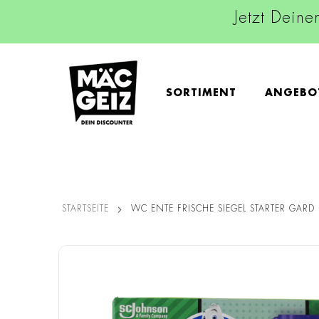
Jetzt Deine
SORTIMENT
ANGEBO
STARTSEITE
WC ENTE FRISCHE SIEGEL STARTER GARD
Zum
Ende
der
Bildgalerie
springen