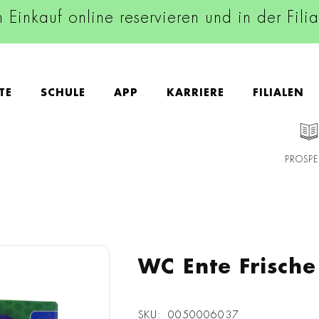
n Einkauf online reservieren und in der Fili
TE
SCHULE
APP
KARRIERE
FILIALEN
PROSPE
WC Ente Frische
SKU
0050006037