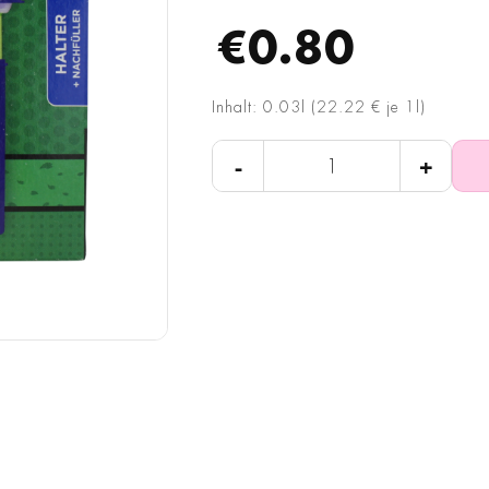
€0.80
Inhalt: 0.03l (22.22 € je 1l)
-
+