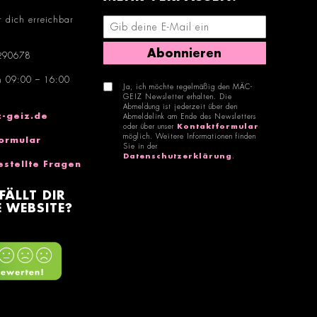
r dich erreichbar
E-Mail-Adresse eingeben
Abonnieren
290678
n 09:00 – 16:00
Ja, ich möchte regelmäßig den MÄC-
GEIZ Newsletter erhalten. Die
Abmeldung ist jederzeit über den
-geiz.de
Abmeldelink am Ende des Newsletters
oder über unser
Kontaktformular
möglich. Weitere Informationen finden
ormular
Sie in der
Datenschutzerklärung
.
estellte Fragen
FÄLLT DIR
 WEBSITE?