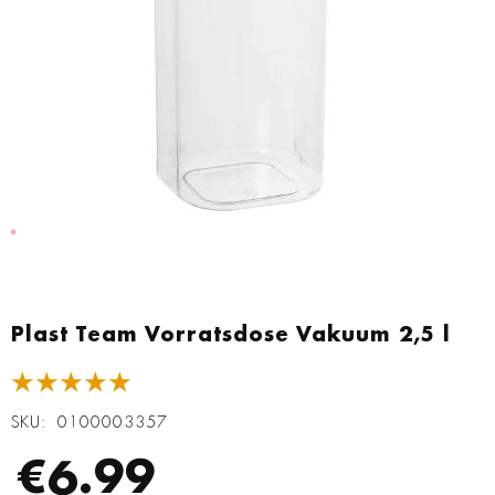
Zum
Anfang
Plast Team Vorratsdose Vakuum 2,5 l
der
Bildgalerie
★★★★★
springen
SKU
0100003357
€6.99