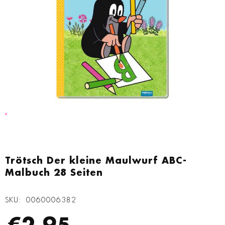
Zum
Anfang
Trötsch Der kleine Maulwurf ABC-
der
Malbuch 28 Seiten
Bildgalerie
springen
SKU
0060006382