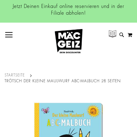
Jetzt Deinen Einkauf online reservieren und in der
Filiale abholen!
NAVIGATION UMSCHALTEN
M
SUCH
STARTSEITE
TRÖTSCH DER KLEINE MAULWURF ABC-MALBUCH 28 SEITEN
Zum
Ende
der
Bildgalerie
springen