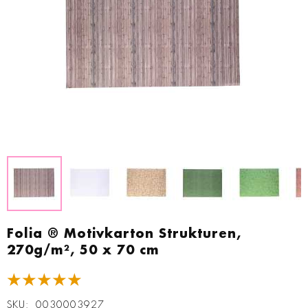
Zum
Anfang
Folia ® Motivkarton Strukturen,
der
270g/m², 50 x 70 cm
Bildgalerie
springen
★★★★★
SKU
0030003927