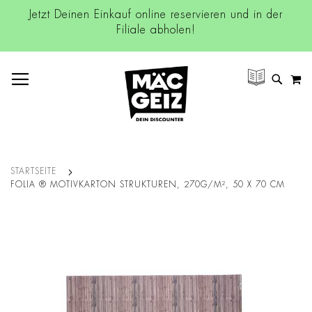
Jetzt Deinen Einkauf online reservieren und in der
Filiale abholen!
NAVIGATION UMSCHALTEN
M
SUCH
STARTSEITE
FOLIA ® MOTIVKARTON STRUKTUREN, 270G/M², 50 X 70 CM
Zum
Ende
der
Bildgalerie
springen