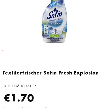
Zum
Anfang
Textilerfrischer Sofin Fresh Explosion
der
Bildgalerie
SKU
0060007115
springen
€1.70