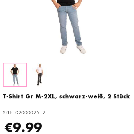
Zum
Anfang
T-Shirt Gr M-2XL, schwarz-weiß, 2 Stück
der
Bildgalerie
SKU
0200002512
springen
€9.99